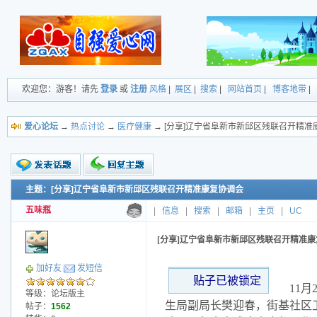
欢迎您：游客！请先
登录
或
注册
风格
|
展区
|
搜索
|
网站首页
|
博客地带
|
爱心论坛
→
热点讨论
→
医疗健康
→ [分享]辽宁省阜新市新邱区残联召开精准
主题：[分享]辽宁省阜新市新邱区残联召开精准康复协调会
新的主题
投票帖
五味瓶
|
信息
|
搜索
|
邮箱
|
主页
|
UC
小字报
[分享]辽宁省阜新市新邱区残联召开精准
加好友
发短信
贴子已被锁定
11
等级：论坛版主
生局副局长樊迎春，街基社区
帖子：
1562