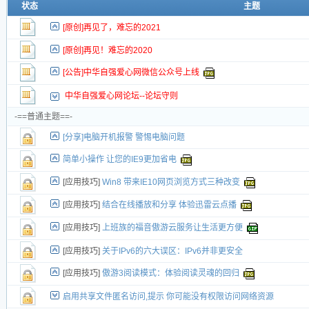
新的主题
状态
主题
投票帖
[原创]再见了，难忘的2021
新小字报
[原创]再见！难忘的2020
[公告]中华自强爱心网微信公众号上线
中华自强爱心网论坛--论坛守则
-==普通主题==-
[分享]电脑开机报警 警惕电脑问题
简单小操作 让您的IE9更加省电
[应用技巧]
Win8 带来IE10网页浏览方式三种改变
[应用技巧]
结合在线播放和分享 体验迅雷云点播
[应用技巧]
上班族的福音傲游云服务让生活更方便
[应用技巧]
关于IPv6的六大误区：IPv6并非更安全
[应用技巧]
傲游3阅读模式：体验阅读灵魂的回归
启用共享文件匿名访问,提示 你可能没有权限访问网络资源