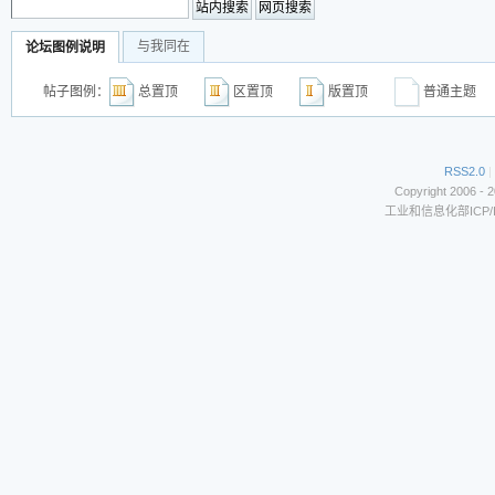
与我同在
论坛图例说明
帖子图例：
总置顶
区置顶
版置顶
普通主
RSS2.0
|
Copyright 2006 - 
工业和信息化部ICP