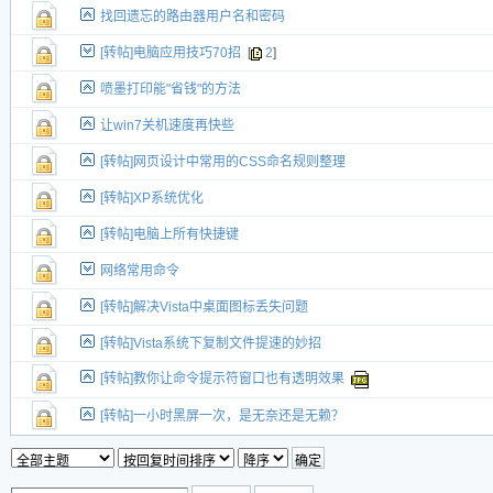
找回遗忘的路由器用户名和密码
[转帖]电脑应用技巧70招
[
2
]
喷墨打印能"省钱"的方法
让win7关机速度再快些
[转帖]网页设计中常用的CSS命名规则整理
[转帖]XP系统优化
[转帖]电脑上所有快捷键
网络常用命令
[转帖]解决Vista中桌面图标丢失问题
[转帖]Vista系统下复制文件提速的妙招
[转帖]教你让命令提示符窗口也有透明效果
[转帖]一小时黑屏一次，是无奈还是无赖？