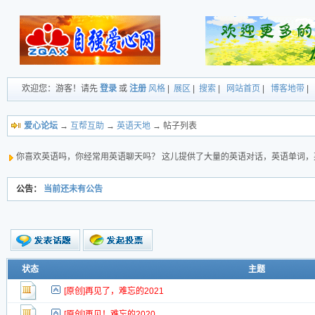
欢迎您：游客！请先
登录
或
注册
风格
|
展区
|
搜索
|
网站首页
|
博客地带
|
爱心论坛
→
互帮互助
→
英语天地
→ 帖子列表
你喜欢英语吗，你经常用英语聊天吗？ 这儿提供了大量的英语对话，英语单词，
公告：
当前还未有公告
新的主题
状态
主题
投票帖
[原创]再见了，难忘的2021
新小字报
[原创]再见！难忘的2020