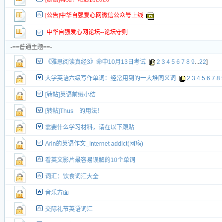
[公告]中华自强爱心网微信公众号上线
中华自强爱心网论坛--论坛守则
-==普通主题==-
《雅思阅读真经3》命中10月13日考试
[
2
3
4
5
6
7
8
9
...
22
]
大学英语六级写作单词：经常用到的一大堆同义词
[
2
3
4
5
6
7
8
[转帖]英语前缀小结
[转帖]Thus 的用法！
需要什么学习材料，请在以下跟贴
Arin的英语作文_Internet addict(网瘾)
看英文影片最容易误解的10个单词
词汇：饮食词汇大全
音乐方面
交际礼节英语词汇