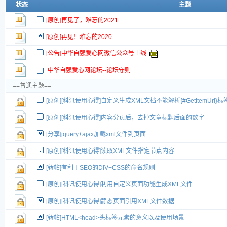
新的主题
状态
主题
投票帖
[原创]再见了，难忘的2021
新小字报
[原创]再见！难忘的2020
[公告]中华自强爱心网微信公众号上线
中华自强爱心网论坛--论坛守则
-==普通主题==-
[原创][科讯使用心得]自定义生成XML文档不能解析{#GetItemUrl}
[原创][科讯使用心得]内容分页后，去掉文章标题后面的数字
[分享]jquery+ajax加载xml文件到页面
[原创][科讯使用心得]读取XML文件指定节点内容
[转帖]有利于SEO的DIV+CSS的命名规则
[原创][科讯使用心得]利用自定义页面功能生成XML文件
[原创][科讯使用心得]静态页面引用XML文件数据
[转帖]HTML<head>头标签元素的意义以及使用场景