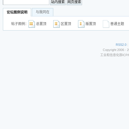
与我同在
论坛图例说明
帖子图例：
总置顶
区置顶
版置顶
普通主
RSS2.0
|
Copyright 2006 - 
工业和信息化部ICP